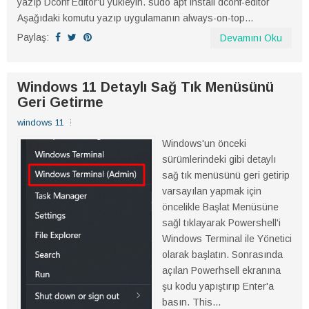
yazıp Dconf Editor'ü yükleyin. sudo apt install dconf-editor
Aşağıdaki komutu yazıp uygulamanın always-on-top...
Paylaş:
Devamını Oku
Windows 11 Detaylı Sağ Tık Menüsünü
Geri Getirme
windows 11
Windows'un önceki
sürümlerindeki gibi detaylı
sağ tık menüsünü geri getirip
varsayılan yapmak için
öncelikle Başlat Menüsüne
sağl tıklayarak Powershell'i
Windows Terminal ile Yönetici
olarak başlatın. Sonrasında
açılan Powerhsell ekranına
şu kodu yapıştırıp Enter'a
basın. This...