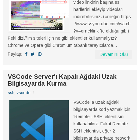
video linkinin başına ss
harflerini ekleyip videoları
indirebilirsiniz. (örneğin https
://www.ssyoutube.com/watch
?v=orneklink 'te olduğu gibi)
Peki dizi/film siteleri için ne gibi eklentiler kullanmalıyız?
Chrome ve Opera gibi Chromium tabanlı tarayıcılarda...
Paylaş:
Devamını Oku
VSCode Server'ı Kapalı Ağdaki Uzak
Bilgisayarda Kurma
ssh
,
vscode
VSCode'la uzak ağdaki
bilgisayarda kod yazmak için
'Remote - SSH' eklentisini
kullanabiliriz. Fakat Remote
SSH eklentisi, eğer 2
bilgisayar da private network