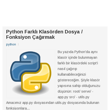
Python Farklı Klasörden Dosya /
Fonksiyon Çağırmak
python
Bu yazıda Python'da aynı
klasör içinde bulunmayan
farklı bir klasördeki script'i
nasıl çağırıp
kullanabileceğinizi
göstereceğim. Şöyle klasör
yapısına sahip olduğunuzu
düşünün: root/ serve/ -
app.py src/ - utils.py
Amacımız app.py dosyasından utils.py dosyasında bulunan
fonksiyonlara...