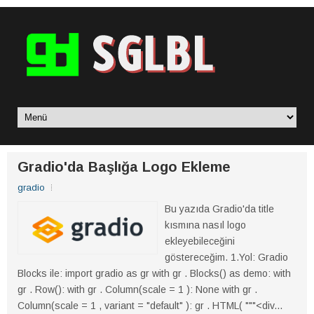
Gradio'da Başlığa Logo Ekleme
gradio
Bu yazıda Gradio'da title
kısmına nasıl logo
ekleyebileceğini
göstereceğim. 1.Yol: Gradio
Blocks ile: import gradio as gr with gr . Blocks() as demo: with
gr . Row(): with gr . Column(scale = 1 ): None with gr .
Column(scale = 1 , variant = "default" ): gr . HTML( """<div...