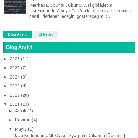
Merhaba, Ubuntu , Ubuntu Wsl gibi işletim
sistemlerinde C veya C++'da kodun basit bir biçimde
nasıl derlenebileceğini göstereceğim. C...
Blog Arşivi
Etiketler
Blog Arşivi
►
2026
(11)
►
2025
(7)
►
2024
(3)
►
2023
(4)
►
2022
(20)
▼
2021
(13)
►
Aralık
(2)
►
Haziran
(4)
▼
Mayıs
(1)
Java Kodundan UML Class Diyagramı Çıkarma [Ücretsiz]