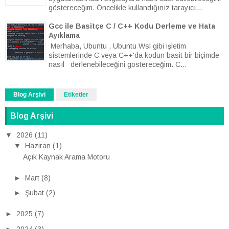
göstereceğim. Öncelikle kullandığınız tarayıcı...
Gcc ile Basitçe C / C++ Kodu Derleme ve Hata
Ayıklama
Merhaba, Ubuntu , Ubuntu Wsl gibi işletim
sistemlerinde C veya C++'da kodun basit bir biçimde
nasıl derlenebileceğini göstereceğim. C...
Blog Arşivi
Etiketler
Blog Arşivi
▼
2026
(11)
▼
Haziran
(1)
Açık Kaynak Arama Motoru
►
Mart
(8)
►
Şubat
(2)
►
2025
(7)
►
2024
(3)