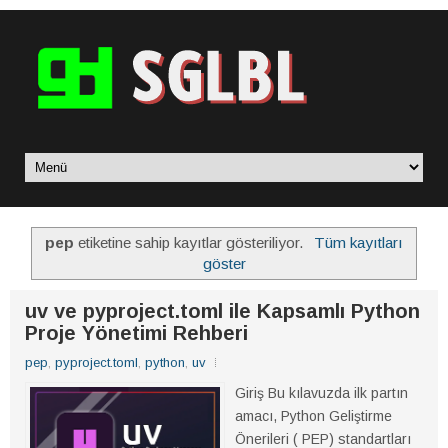
pep
etiketine sahip kayıtlar gösteriliyor.
Tüm kayıtları
göster
uv ve pyproject.toml ile Kapsamlı Python
Proje Yönetimi Rehberi
pep
,
pyproject.toml
,
python
,
uv
Giriş Bu kılavuzda ilk partın
amacı, Python Geliştirme
Önerileri ( PEP) standartları