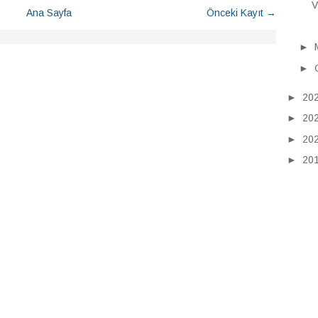
V
Ana Sayfa
Önceki Kayıt →
►
►
►
20
►
20
►
20
►
20