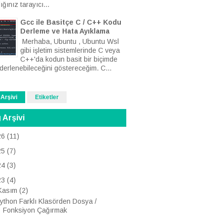
ığınız tarayıcı...
Gcc ile Basitçe C / C++ Kodu
Derleme ve Hata Ayıklama
Merhaba, Ubuntu , Ubuntu Wsl
gibi işletim sistemlerinde C veya
C++'da kodun basit bir biçimde
derlenebileceğini göstereceğim. C...
 Arşivi
Etiketler
 Arşivi
26
(11)
25
(7)
24
(3)
23
(4)
Kasım
(2)
ython Farklı Klasörden Dosya /
Fonksiyon Çağırmak