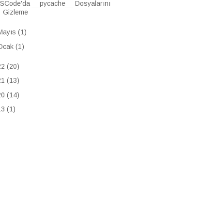
SCode'da __pycache__ Dosyalarını
Gizleme
Mayıs
(1)
Ocak
(1)
22
(20)
21
(13)
20
(14)
13
(1)