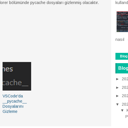
rer bölümünde pycache dosyaları gizlenmiş olacaktır.
kulland
nasıl 
Blog
Blog
►
20
►
20
►
20
VSCode'da
__pycache__
▼
20
Dosyalarını
▼
Gizleme
P