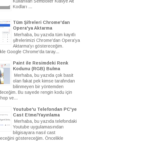
Kullanılan Semboller Klavye Alt
Kodları ...
Tüm Şifreleri Chrome'dan
Opera'ya Aktarma
Merhaba, bu yazıda tüm kayıtlı
şifrelerimizi Chrome'dan Opera'ya
Aktarma'yı göstereceğim.
kle Google Chrome'da taray...
Paint ile Resimdeki Renk
Kodunu (RGB) Bulma
Merhaba, bu yazıda çok basit
olan fakat pek kimse tarafından
bilinmeyen bir yöntemden
eceğim. Bu sayede rengin kodu için
hop ve...
Youtube'u Telefondan PC'ye
Cast Etme/Yayınlama
Merhaba, bu yazıda telefondaki
Youtube uygulamasından
bilgisayara nasıl cast
leceğini göstereceğim. Öncelikle