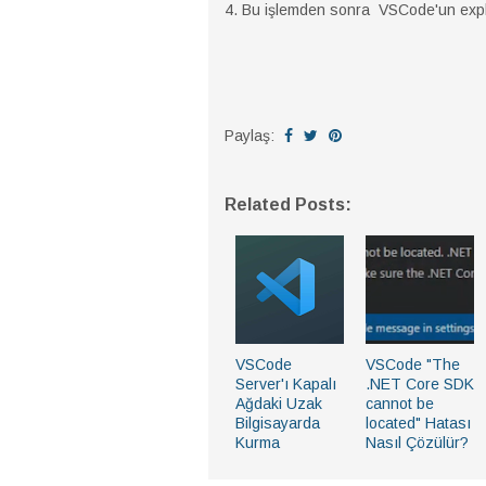
4. Bu işlemden sonra
VSCode'un explo
Paylaş:
Related Posts:
VSCode
VSCode "The
Server'ı Kapalı
.NET Core SDK
Ağdaki Uzak
cannot be
Bilgisayarda
located" Hatası
Kurma
Nasıl Çözülür?