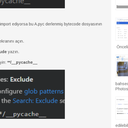
import ediyorsa bu A.pyc derlenmiş bytecode dosyasının
ekranını açın.
Önceli
lude
yazın.
eyin:
**/__pycache__
bahsed
Photos
edilebi