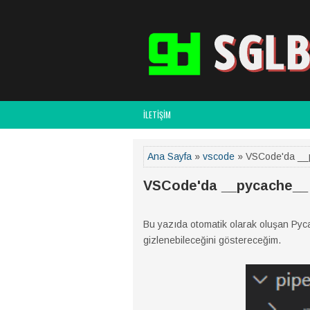
İLETİŞİM
Ana Sayfa
»
vscode
» VSCode'da __p
VSCode'da __pycache__ 
Bu yazıda otomatik olarak oluşan Pyc
gizlenebileceğini göstereceğim.